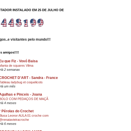
TADOR INSTALADO EM 25 DE JULHO DE
os..e visitantes pelo mundo!!!
s amigos!!!!
Eu que Fiz - Vovó Baisa
Manta de squares Vilma
Há 2 semanas
CROCHET D'ART - Sandra - France
Tableau ladybug et coquelicots
Há um mês
Agulhas e Pinceis - Joana
BOLO COM PEDAÇOS DE MAÇÃ
Há 4 meses
* Pérolas do Crochet
Blusa Leonor AULA 01 croche com
@renatavieiracroche
Há 6 meses