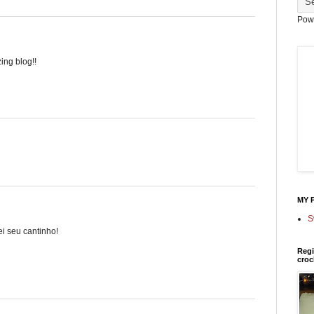
Pow
ing blog!!
MY 
S
ei seu cantinho!
Regi
croc