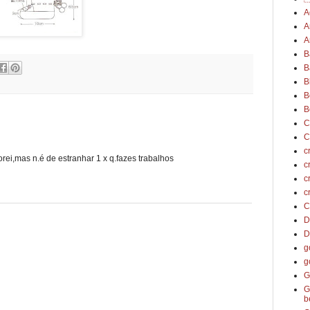
A
A
A
B
B
B
B
B
C
C
c
rei,mas n.é de estranhar 1 x q.fazes trabalhos
c
c
c
C
D
D
g
g
G
G
b