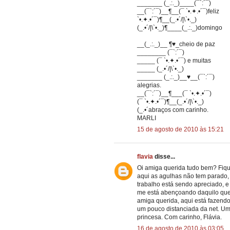
_______ (_.:._)____(¯`:´¯)
__(¯`:´¯)__¶__(¯ `•.✦.•´¯)feliz
`•.✦.•´¯)¶__(_.•´/|\`•._)
(_.•´/|\`•._)¶____(_.:._)domingo
__(_.:._)__ ¶♥_cheio de paz
________ (¯`:´¯)
_____ (¯ `•.✦.•´¯) e muitas
_____ (_.•´/|\`•._)
_______ (_.:._)__♥__(¯`:´¯)
alegrias.
__(¯`:´¯)__¶___(¯ `•.✦.•´¯)
(¯ `•.✦.•´¯)¶__(_.•´/|\`•._)
(_.•´abraços com carinho.
MARLI
15 de agosto de 2010 às 15:21
flavia
disse...
Oi amiga querida tudo bem? Fique
aqui as agulhas não tem parado, 
trabalho está sendo apreciado, 
me está abençoando daquilo que
amiga querida, aqui está fazendo m
um pouco distanciada da net. Um
princesa. Com carinho, Flávia.
16 de agosto de 2010 às 03:05