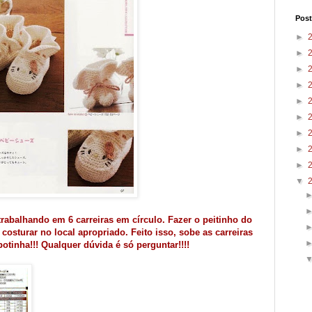
Post
►
►
►
►
►
►
►
►
►
▼
 trabalhando em 6 carreiras em círculo. Fazer o peitinho do
osturar no local apropriado. Feito isso, sobe as carreiras
tinha!!! Qualquer dúvida é só perguntar!!!!