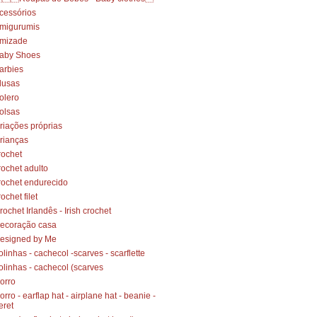
cessórios
migurumis
mizade
aby Shoes
arbies
lusas
olero
olsas
riações próprias
rianças
rochet
rochet adulto
rochet endurecido
rochet filet
rochet Irlandês - Irish crochet
ecoração casa
esigned by Me
olinhas - cachecol -scarves - scarflette
olinhas - cachecol (scarves
orro
orro - earflap hat - airplane hat - beanie -
eret