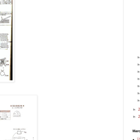
►
►
Mar
