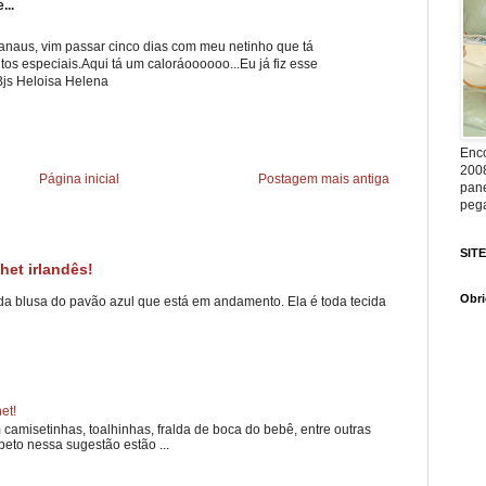
...
naus, vim passar cinco dias com meu netinho que tá
tos especiais.Aqui tá um caloráoooooo...Eu já fiz esse
.Bjs Heloisa Helena
Enco
2008
Página inicial
Postagem mais antiga
pane
pega
SIT
het irlandês!
Obri
 da blusa do pavão azul que está em andamento. Ela é toda tecida
et!
m camisetinhas, toalhinhas, fralda de boca do bebê, entre outras
abeto nessa sugestão estão ...