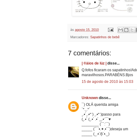
às
agosto 15, 2010
Marcadores:
Sapatinhos de bebê
7 comentários:
| ®äios de lüz |
disse...
Q.fofos ficaram os sapatinhos!Ado
maravilhosos.PARABÉNS.Bjos
15 de agosto de 2010 às 15:03
Unknown
disse...
¯) OLÁ querida amiga
`*.¸.*´
¸.•´¸.•*¨) ¸.•*¨)passo para
(¸.•´ (¸.•´ .•´ ¸¸.•¨¯`♥
________ (¯`:´¯)
_____ (¯ `•.✦.•´¯)deseja um
_____ (_.•´/|\`•._)