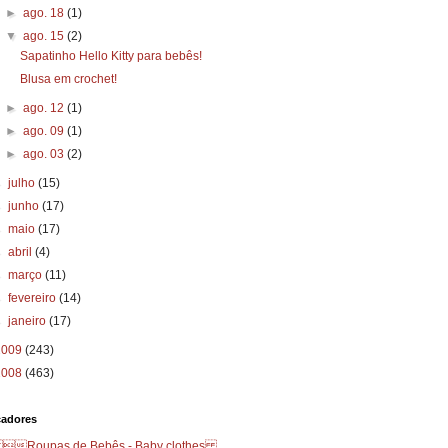
►
ago. 18
(1)
▼
ago. 15
(2)
Sapatinho Hello Kitty para bebês!
Blusa em crochet!
►
ago. 12
(1)
►
ago. 09
(1)
►
ago. 03
(2)
►
julho
(15)
►
junho
(17)
►
maio
(17)
►
abril
(4)
►
março
(11)
►
fevereiro
(14)
►
janeiro
(17)
2009
(243)
2008
(463)
cadores
Roupas de Bebês - Baby clothes