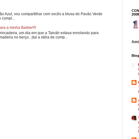
CON
ão Azul, vou compartilhar com vocês a blusa do Pavão Verde
2008
 compl...
ra a minha Barbie!!!!
brincadeira, um dia em que a Taináh estava enrolando para
adeira no berço...daí a idéia de comp...
Amig
Blog