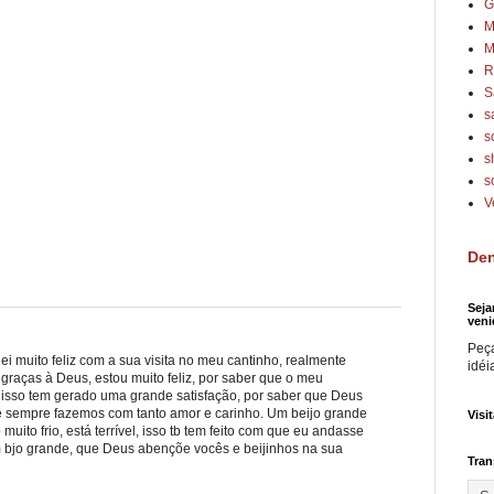
G
M
M
R
S
s
s
s
s
V
Den
Seja
veni
Peça
i muito feliz com a sua visita no meu cantinho, realmente
idéi
graças à Deus, estou muito feliz, por saber que o meu
e isso tem gerado uma grande satisfação, por saber que Deus
 sempre fazemos com tanto amor e carinho. Um beijo grande
Visi
uito frio, está terrível, isso tb tem feito com que eu andasse
 bjo grande, que Deus abençõe vocês e beijinhos na sua
Tran