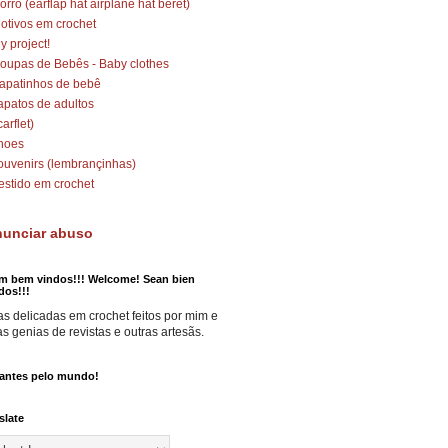
orro (earflap hat airplane hat beret)
otivos em crochet
y project!
oupas de Bebês - Baby clothes
apatinhos de bebê
apatos de adultos
carflet)
hoes
ouvenirs (lembrançinhas)
estido em crochet
unciar abuso
m bem vindos!!! Welcome! Sean bien
dos!!!
s delicadas em crochet feitos por mim e
as genias de revistas e outras artesãs.
tantes pelo mundo!
slate