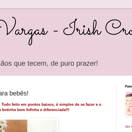
Vargas - Irish Cro
ãos que tecem, de puro prazer!
Pala
ara bebês!
 Todo feito em pontos baixos, é simples de se fazer e o
 botinha bem fofinha e diferenciada!!!
Ver 