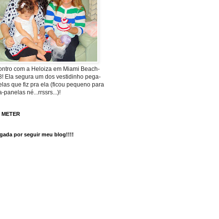
ntro com a Heloiza em Miami Beach-
! Ela segura um dos vestidinho pega-
las que fiz pra ela (ficou pequeno para
-panelas né...rrssrs...)!
E METER
gada por seguir meu blog!!!!